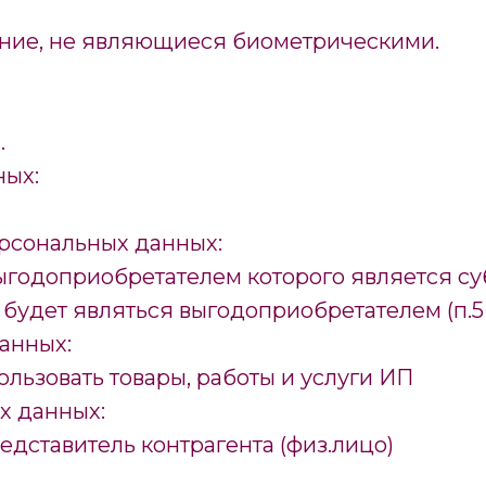
ение, не являющиеся биометрическими.
.
ных:
рсональных данных:
ыгодоприобретателем которого является с
будет являться выгодоприобретателем (п.5 ч.
анных:
льзовать товары, работы и услуги ИП
х данных:
редставитель контрагента (физ.лицо)