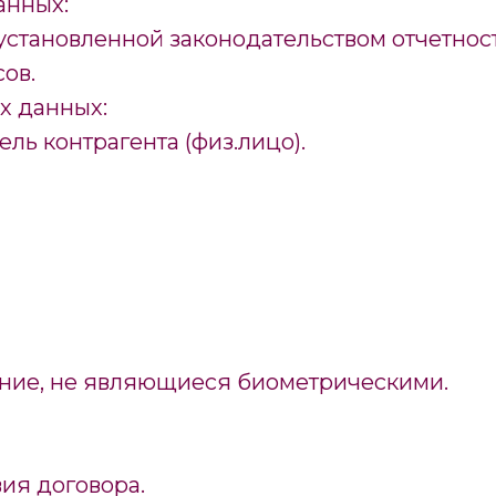
анных:
становленной законодательством отчетност
ов.
х данных:
ель контрагента (физ.лицо).
ение, не являющиеся биометрическими.
вия договора.