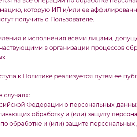
тся на все операции по обработке персон
ормацию, которую ИП и/или ее аффилирова
огут получить о Пользователе.
омления и исполнения всеми лицами, допу
участвующими в организации процессов об
х.
упа к Политике реализуется путем ее публ
 случаях:
ссийской Федерации о персональных данны
агивающих обработку и (или) защиту персон
по обработке и (или) защите персональных