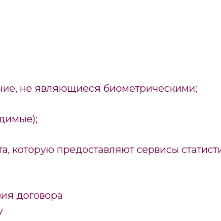
ние, не являющиеся биометрическими;
одимые);
а, которую предоставляют сервисы статист
твия договора
у