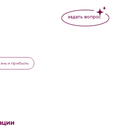
задать вопрос
знь и прибыль
ации