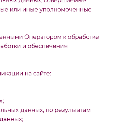
альных данных, совершаемые
нные или иные уполномоченные
щенными Оператором к обработке
работки и обеспечения
икации на сайте:
х;
альных данных, по результатам
 данных;