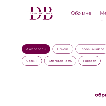
Обо мне
Ме
Аксесс бары
Основа
Телесный класс
Сессии
Благодарность
Роковая
обр